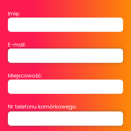
Imię:
E-mail:
Miejscowość:
Nr telefonu komórkowego: